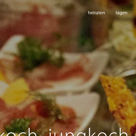
heiraten
tagen
: koch, jungkoch