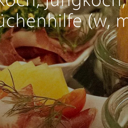
üchenhilfe (w, m