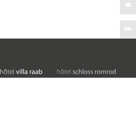
06631 911 470
06636 91 81 700
info@villa-raab.de
info@schloss-romrod.com
Altenburger Straße 60
Alsfelder Straße 7
36304 Alsfeld
36329 Romrod