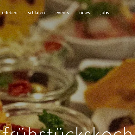
erleben
schlafen
events
news
jobs
, frühstückskoch