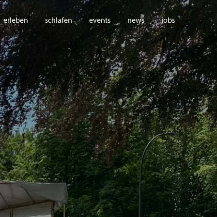
erleben
schlafen
events
news
jobs