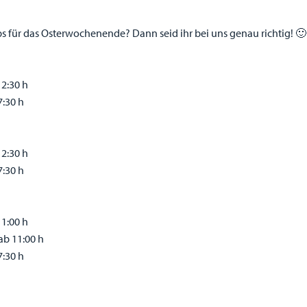
ps für das Osterwochenende? Dann seid ihr bei uns genau richtig! 🙂
12:30 h
7:30 h
12:30 h
7:30 h
11:00 h
ab 11:00 h
7:30 h