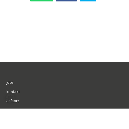
jobs
kontakt
anfahrt
impressum
datenschutz
atelier vrai