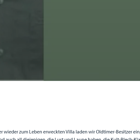
 wieder zum Leben erweckten Villa laden wir Oldtimer-Besitzer ein
d auch all diejenigen, die Lust und Laune haben, die Kult-Blech-Kl