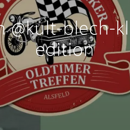
n @kult-blech-kla
edition