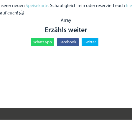
 unserer neuen
Speisekarte
. Schaut gleich rein oder reserviert euch
hi
 auf euch! 🤗
Array
Erzähls weiter
WhatsApp
Facebook
Twitter