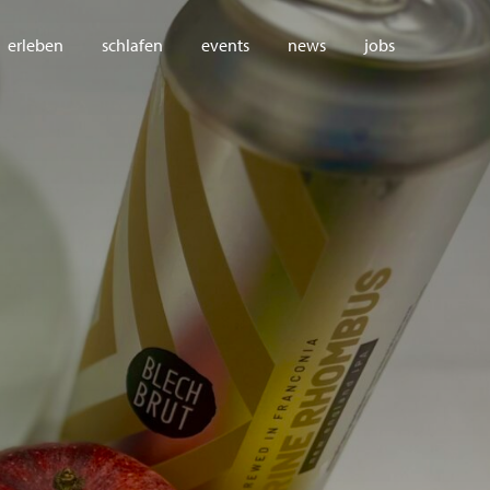
erleben
schlafen
events
news
jobs