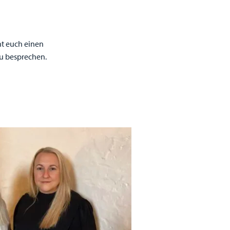
erleben
schlafen
events
news
jobs
ht euch einen
u besprechen.