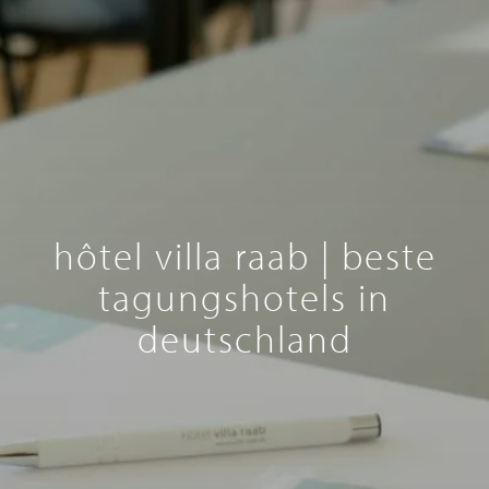
hôtel villa raab | beste
tagungshotels in
deutschland